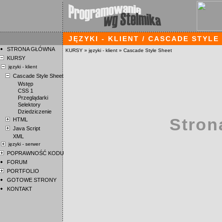
JĘZYKI - KLIENT / CASCADE STYLE
STRONA GŁÓWNA
KURSY
»
języki - klient
»
Cascade Style Sheet
KURSY
języki - klient
Cascade Style Sheet
Wstęp
CSS 1
Przeglądarki
Selektory
Dziedziczenie
Stron
HTML
Java Script
XML
języki - serwer
POPRAWNOŚĆ KODU
FORUM
PORTFOLIO
GOTOWE STRONY
KONTAKT